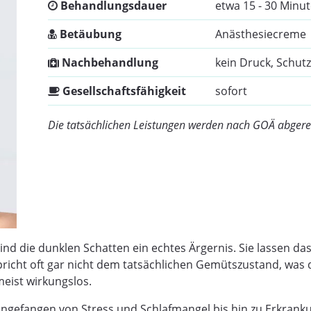
Behandlungsdauer
etwa 15 - 30 Minu
Betäubung
Anästhesiecreme
Nachbehandlung
kein Druck, Schut
Gesellschaftsfähigkeit
sofort
Die tatsächlichen Leistungen werden nach GOÄ abgere
nd die dunklen Schatten ein echtes Ärgernis. Sie lassen da
spricht oft gar nicht dem tatsächlichen Gemütszustand, was
ist wirkungslos.
ngefangen von Stress und Schlafmangel bis hin zu Erkran