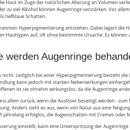
ie Haut im Zuge der natürlichen Alterung an Volumen verlie
der zu viel Alkohol können Augenringe verstärken. Vor alle
s tiefblaue Schatten.
nannten Hyperpigmentierung entstehen. Dabei lagert die H
en Hauttypen auf, oft ohne bestimmte Ursache. Es können 
e werden Augenringe behande
s nicht. Lediglich bei einer Hyperpigmentierung besteht die 
ndlung kann jedoch mit starken Nebenwirkungen einhergehe
offenen ist sie ohnehin wirkungslos, da die Augenringe and
nz allein zurück, wenn die Auslöser beseitigt werden - zum 
ng. Anders sieht es aus, wenn von Natur aus eine Neigung
t jahrelang erfolglos, die Augenschatten mit Cremes oder 
erung einstellt, kann eine Unterspritzung der Augenringe si