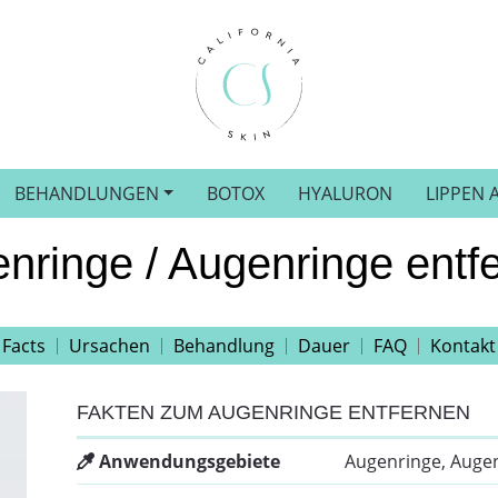
BEHANDLUNGEN
BOTOX
HYALURON
LIPPEN 
nringe / Augenringe entf
Facts
Ursachen
Behandlung
Dauer
FAQ
Kontakt
FAKTEN ZUM AUGENRINGE ENTFERNEN
Anwendungsgebiete
Augenringe, Auge