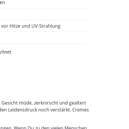
ten
z vor Hitze und UV-Strahlung
chnet.
s Gesicht müde, zerknirscht und gealtert
 den Leidensdruck noch verstärkt. Cremes
kungen. Wenn Du zu den vielen Menschen