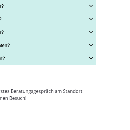
n?
?
n?
hten?
en?
 erstes Beratungsgespräch am Standort
inen Besuch!