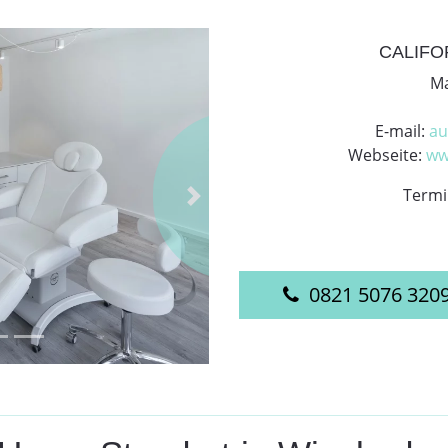
CALIFO
Ma
E-mail:
au
Webseite:
ww
Termi
Next
0821 5076 320