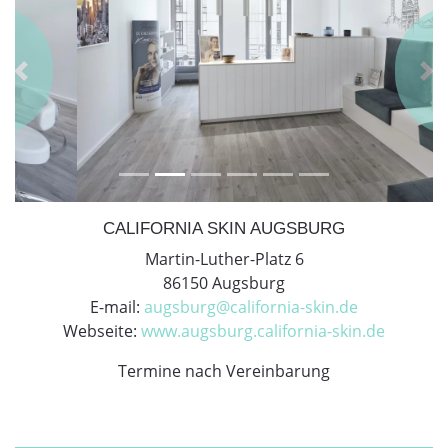
Previous
Ne
CALIFORNIA SKIN AUGSBURG
Martin-Luther-Platz 6
86150 Augsburg
E-mail:
augsburg@california-skin.de
Webseite:
www.augsburg.california-skin.de
Termine nach Vereinbarung