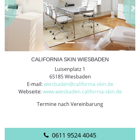
Previous
Ne
CALIFORNIA SKIN WIESBADEN
Luisenplatz 1
65185 Wiesbaden
E-mail:
wiesbaden@california-skin.de
Webseite:
www.wiesbaden.california-skin.de
Termine nach Vereinbarung
0611 9524 4045